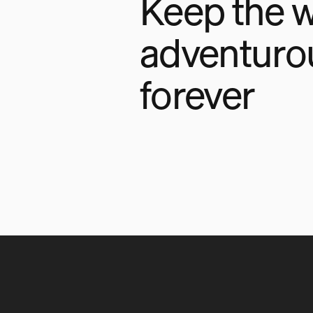
Keep the w
adventuro
forever