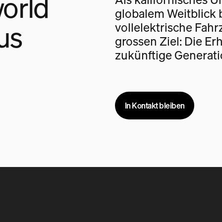
orld
globalem Weitblick 
us
vollelektrische Fah
grossen Ziel: Die Er
zukünftige Generati
In Kontakt bleiben