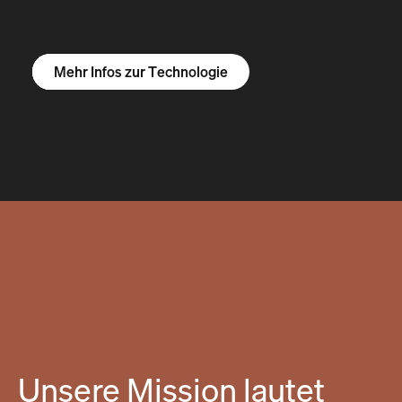
Mehr Infos zum R1S
Mehr Infos zum R1T
Mehr Infos zu Vans
Mehr Infos zur Technologie
Unsere Mission lautet