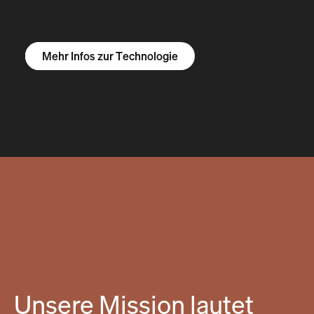
Mehr Infos zum R1S
Mehr Infos zum R1T
Mehr Infos zu Vans
Mehr Infos zur Technologie
Unsere Mission lautet