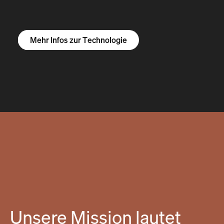
Mehr Infos zum R1S
Mehr Infos zum R1T
Mehr Infos zu Vans
Mehr Infos zur Technologie
Unsere Mission lautet