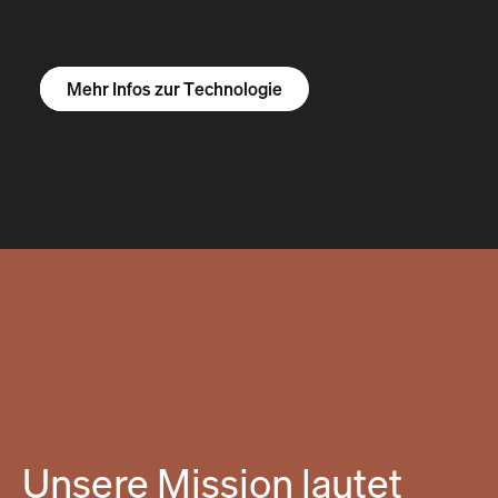
Mehr Infos zum R1S
Mehr Infos zum R1T
Mehr Infos zu Vans
Mehr Infos zur Technologie
Unsere Mission lautet