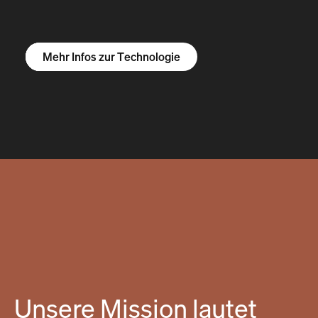
Mehr Infos zum R1S
Mehr Infos zum R1T
Mehr Infos zu Vans
Mehr Infos zur Technologie
Unsere Mission lautet