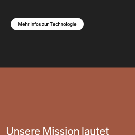
Mehr Infos zum R1S
Mehr Infos zum R1T
Mehr Infos zu Vans
Mehr Infos zur Technologie
Unsere Mission lautet