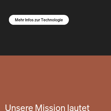
Mehr Infos zum R1S
Mehr Infos zum R1T
Mehr Infos zu Vans
Mehr Infos zur Technologie
Unsere Mission lautet