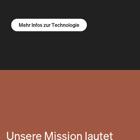
Mehr Infos zum R1S
Mehr Infos zum R1T
Mehr Infos zu Vans
Mehr Infos zur Technologie
Unsere Mission lautet