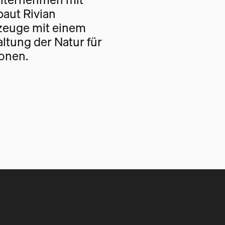
baut Rivian
rzeuge mit einem
altung der Natur für
onen.