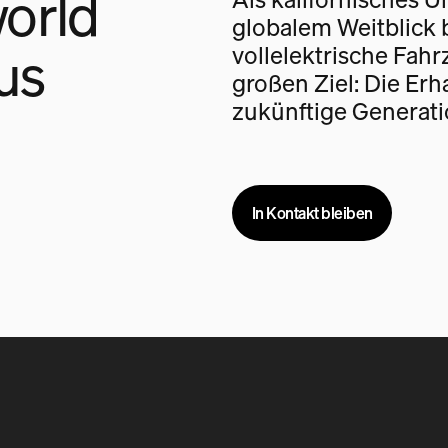
orld
globalem Weitblick 
us
vollelektrische Fah
großen Ziel: Die Erh
zukünftige Generati
In Kontakt bleiben