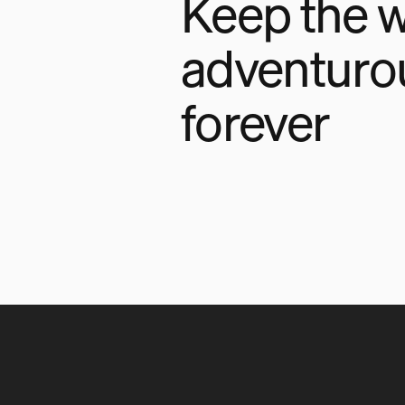
Keep the w
adventuro
forever