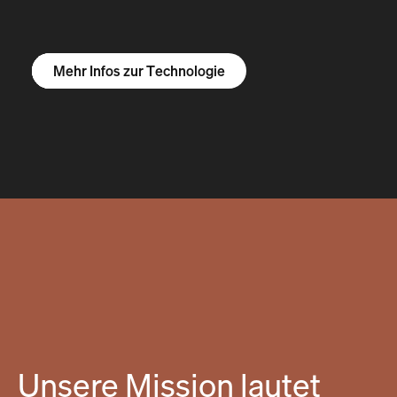
Mehr Infos zum R1S
Mehr Infos zum R1T
Mehr Infos zu Vans
Mehr Infos zur Technologie
Unsere Mission lautet