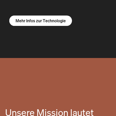
Mehr Infos zum R1S
Mehr Infos zum R1T
Mehr Infos zu Vans
Mehr Infos zur Technologie
Unsere Mission lautet