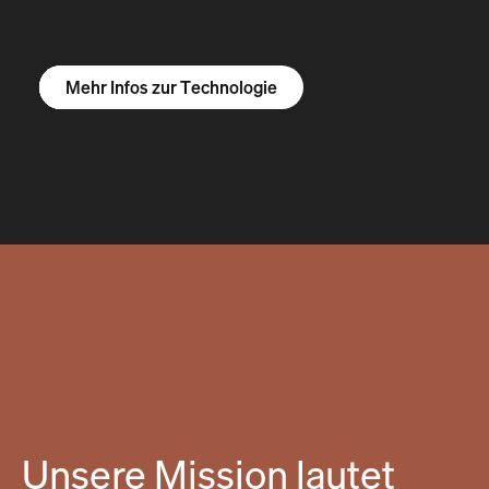
Mehr Infos zum R1S
Mehr Infos zum R1T
Mehr Infos zu Vans
Mehr Infos zur Technologie
Unsere Mission lautet