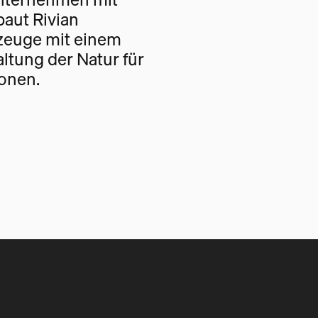
baut Rivian
rzeuge mit einem
altung der Natur für
onen.