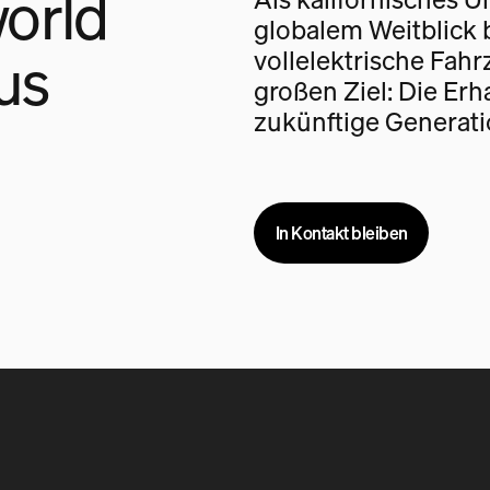
orld
globalem Weitblick 
us
vollelektrische Fah
großen Ziel: Die Erh
zukünftige Generati
In Kontakt bleiben