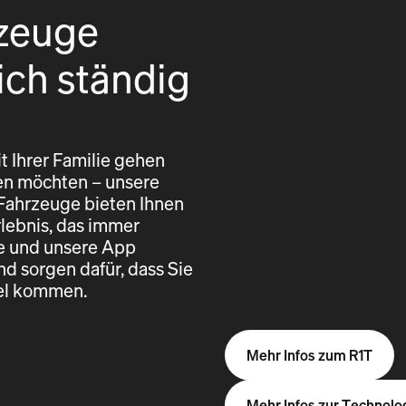
zeuge
ich ständig
t Ihrer Familie gehen
eren möchten – unsere
 Fahrzeuge bieten Ihnen
rlebnis, das immer
re und unsere App
nd sorgen dafür, dass Sie
iel kommen.
Mehr Infos zum R1T
Mehr Infos zur Technolo