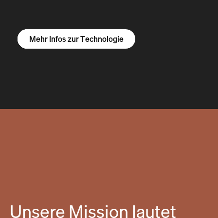
Mehr Infos zum R1S
Mehr Infos zum R1T
Mehr Infos zu Vans
Mehr Infos zur Technologie
Unsere Mission lautet