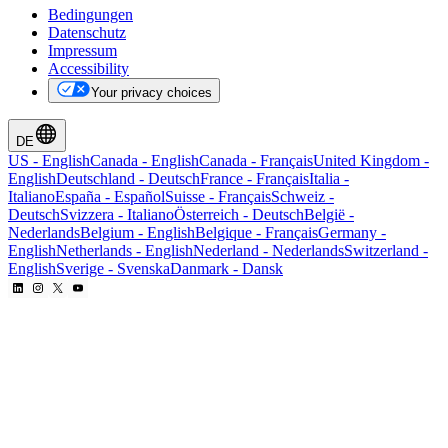
Bedingungen
Datenschutz
Impressum
Accessibility
Your privacy choices
DE
US
-
English
Canada
-
English
Canada
-
Français
United Kingdom
-
English
Deutschland
-
Deutsch
France
-
Français
Italia
-
Italiano
España
-
Español
Suisse
-
Français
Schweiz
-
Deutsch
Svizzera
-
Italiano
Österreich
-
Deutsch
België
-
Nederlands
Belgium
-
English
Belgique
-
Français
Germany
-
English
Netherlands
-
English
Nederland
-
Nederlands
Switzerland
-
English
Sverige
-
Svenska
Danmark
-
Dansk