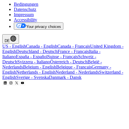
Bedingungen
Datenschutz
Impressum
Accessibility
Your privacy choices
DE
US
-
English
Canada
-
English
Canada
-
Français
United Kingdom
-
English
Deutschland
-
Deutsch
France
-
Français
Italia
-
Italiano
España
-
Español
Suisse
-
Français
Schweiz
-
Deutsch
Svizzera
-
Italiano
Österreich
-
Deutsch
België
-
Nederlands
Belgium
-
English
Belgique
-
Français
Germany
-
English
Netherlands
-
English
Nederland
-
Nederlands
Switzerland
-
English
Sverige
-
Svenska
Danmark
-
Dansk