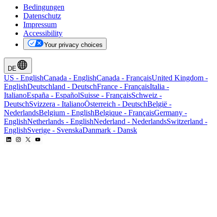
Bedingungen
Datenschutz
Impressum
Accessibility
Your privacy choices
DE
US
-
English
Canada
-
English
Canada
-
Français
United Kingdom
-
English
Deutschland
-
Deutsch
France
-
Français
Italia
-
Italiano
España
-
Español
Suisse
-
Français
Schweiz
-
Deutsch
Svizzera
-
Italiano
Österreich
-
Deutsch
België
-
Nederlands
Belgium
-
English
Belgique
-
Français
Germany
-
English
Netherlands
-
English
Nederland
-
Nederlands
Switzerland
-
English
Sverige
-
Svenska
Danmark
-
Dansk