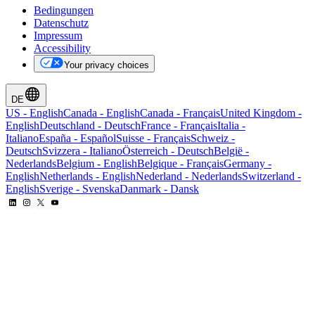
Bedingungen
Datenschutz
Impressum
Accessibility
Your privacy choices
DE
US
-
English
Canada
-
English
Canada
-
Français
United Kingdom
-
English
Deutschland
-
Deutsch
France
-
Français
Italia
-
Italiano
España
-
Español
Suisse
-
Français
Schweiz
-
Deutsch
Svizzera
-
Italiano
Österreich
-
Deutsch
België
-
Nederlands
Belgium
-
English
Belgique
-
Français
Germany
-
English
Netherlands
-
English
Nederland
-
Nederlands
Switzerland
-
English
Sverige
-
Svenska
Danmark
-
Dansk