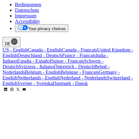
Bedingungen
Datenschutz
Impressum
Accessibility
Your privacy choices
DE
US
-
English
Canada
-
English
Canada
-
Français
United Kingdom
-
English
Deutschland
-
Deutsch
France
-
Français
Italia
-
Italiano
España
-
Español
Suisse
-
Français
Schweiz
-
Deutsch
Svizzera
-
Italiano
Österreich
-
Deutsch
België
-
Nederlands
Belgium
-
English
Belgique
-
Français
Germany
-
English
Netherlands
-
English
Nederland
-
Nederlands
Switzerland
-
English
Sverige
-
Svenska
Danmark
-
Dansk