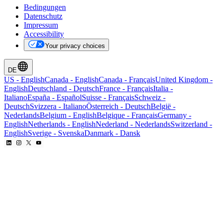
Bedingungen
Datenschutz
Impressum
Accessibility
Your privacy choices
DE
US
-
English
Canada
-
English
Canada
-
Français
United Kingdom
-
English
Deutschland
-
Deutsch
France
-
Français
Italia
-
Italiano
España
-
Español
Suisse
-
Français
Schweiz
-
Deutsch
Svizzera
-
Italiano
Österreich
-
Deutsch
België
-
Nederlands
Belgium
-
English
Belgique
-
Français
Germany
-
English
Netherlands
-
English
Nederland
-
Nederlands
Switzerland
-
English
Sverige
-
Svenska
Danmark
-
Dansk