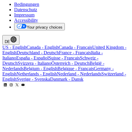
Bedingungen
Datenschutz
Impressum
Accessibility
Your privacy choices
DE
US
-
English
Canada
-
English
Canada
-
Français
United Kingdom
-
English
Deutschland
-
Deutsch
France
-
Français
Italia
-
Italiano
España
-
Español
Suisse
-
Français
Schweiz
-
Deutsch
Svizzera
-
Italiano
Österreich
-
Deutsch
België
-
Nederlands
Belgium
-
English
Belgique
-
Français
Germany
-
English
Netherlands
-
English
Nederland
-
Nederlands
Switzerland
-
English
Sverige
-
Svenska
Danmark
-
Dansk