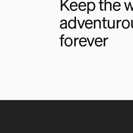
Keep the w
adventuro
forever