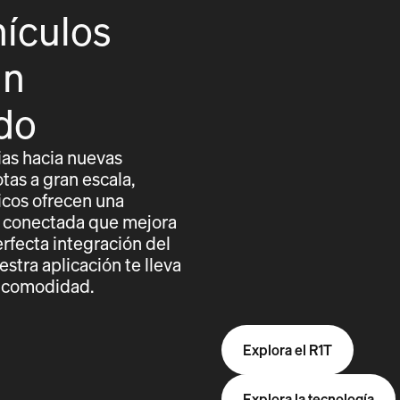
hículos
án
do
ias hacia nuevas
otas a gran escala,
icos ofrecen una
 conectada que mejora
erfecta integración del
stra aplicación te lleva
y comodidad.
Explora el R1T
Explora la tecnología