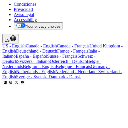
Condiciones
Privacidad
Aviso legal
Accessibility
Your privacy choices
ES
US
-
English
Canada
-
English
Canada
-
Français
United Kingdom
-
English
Deutschland
-
Deutsch
France
-
Français
Italia
-
Italiano
España
-
Español
Suisse
-
Français
Schweiz
-
Deutsch
Svizzera
-
Italiano
Österreich
-
Deutsch
België
-
Nederlands
Belgium
-
English
Belgique
-
Français
Germany
-
English
Netherlands
-
English
Nederland
-
Nederlands
Switzerland
-
English
Sverige
-
Svenska
Danmark
-
Dansk