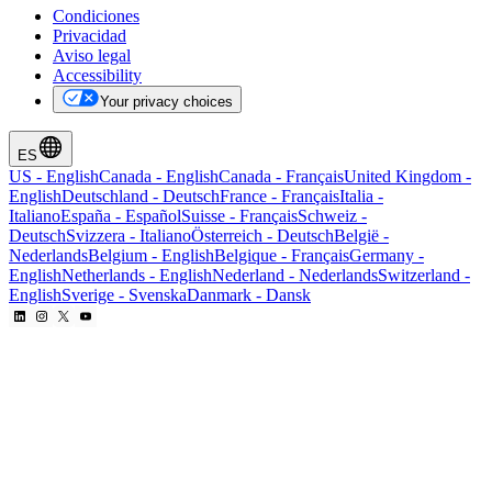
Condiciones
Privacidad
Aviso legal
Accessibility
Your privacy choices
ES
US
-
English
Canada
-
English
Canada
-
Français
United Kingdom
-
English
Deutschland
-
Deutsch
France
-
Français
Italia
-
Italiano
España
-
Español
Suisse
-
Français
Schweiz
-
Deutsch
Svizzera
-
Italiano
Österreich
-
Deutsch
België
-
Nederlands
Belgium
-
English
Belgique
-
Français
Germany
-
English
Netherlands
-
English
Nederland
-
Nederlands
Switzerland
-
English
Sverige
-
Svenska
Danmark
-
Dansk