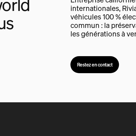
orld
internationales, Rivi
us
véhicules 100 % élec
commun : la préserva
les générations à ven
Restez en contact