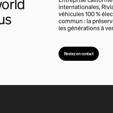
orld
internationales, Rivi
us
véhicules 100 % élec
commun : la préserva
les générations à ven
Restez en contact