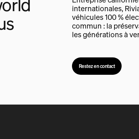
orld
internationales, Rivi
us
véhicules 100 % élec
commun : la préserva
les générations à ven
Restez en contact