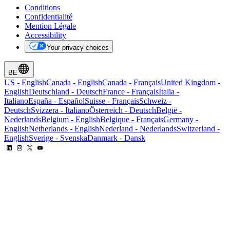
Conditions
Confidentialité
Mention Légale
Accessibility
Your privacy choices
BE
US
-
English
Canada
-
English
Canada
-
Français
United Kingdom
-
English
Deutschland
-
Deutsch
France
-
Français
Italia
-
Italiano
España
-
Español
Suisse
-
Français
Schweiz
-
Deutsch
Svizzera
-
Italiano
Österreich
-
Deutsch
België
-
Nederlands
Belgium
-
English
Belgique
-
Français
Germany
-
English
Netherlands
-
English
Nederland
-
Nederlands
Switzerland
-
English
Sverige
-
Svenska
Danmark
-
Dansk