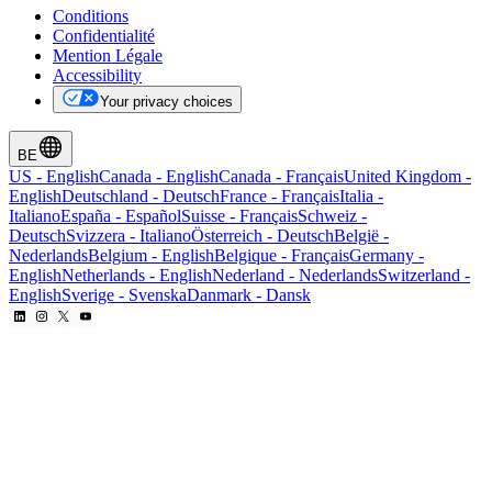
Conditions
Confidentialité
Mention Légale
Accessibility
Your privacy choices
BE
US
-
English
Canada
-
English
Canada
-
Français
United Kingdom
-
English
Deutschland
-
Deutsch
France
-
Français
Italia
-
Italiano
España
-
Español
Suisse
-
Français
Schweiz
-
Deutsch
Svizzera
-
Italiano
Österreich
-
Deutsch
België
-
Nederlands
Belgium
-
English
Belgique
-
Français
Germany
-
English
Netherlands
-
English
Nederland
-
Nederlands
Switzerland
-
English
Sverige
-
Svenska
Danmark
-
Dansk