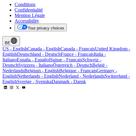
Conditions
Confidentialité
Mention Légale
Accessibility
Your privacy choices
BE
US
-
English
Canada
-
English
Canada
-
Français
United Kingdom
-
English
Deutschland
-
Deutsch
France
-
Français
Italia
-
Italiano
España
-
Español
Suisse
-
Français
Schweiz
-
Deutsch
Svizzera
-
Italiano
Österreich
-
Deutsch
België
-
Nederlands
Belgium
-
English
Belgique
-
Français
Germany
-
English
Netherlands
-
English
Nederland
-
Nederlands
Switzerland
-
English
Sverige
-
Svenska
Danmark
-
Dansk