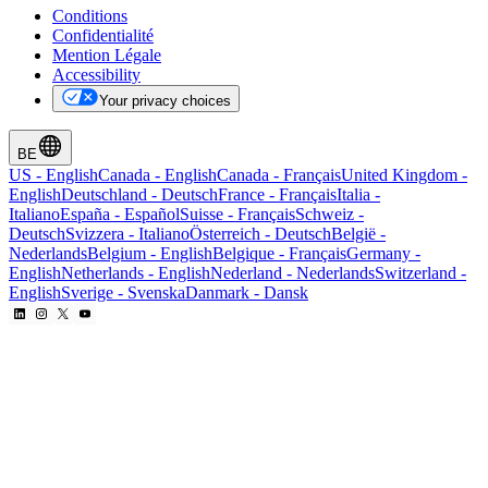
Conditions
Confidentialité
Mention Légale
Accessibility
Your privacy choices
BE
US
-
English
Canada
-
English
Canada
-
Français
United Kingdom
-
English
Deutschland
-
Deutsch
France
-
Français
Italia
-
Italiano
España
-
Español
Suisse
-
Français
Schweiz
-
Deutsch
Svizzera
-
Italiano
Österreich
-
Deutsch
België
-
Nederlands
Belgium
-
English
Belgique
-
Français
Germany
-
English
Netherlands
-
English
Nederland
-
Nederlands
Switzerland
-
English
Sverige
-
Svenska
Danmark
-
Dansk