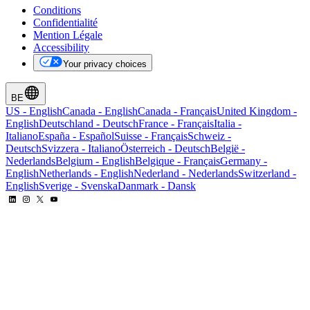
Conditions
Confidentialité
Mention Légale
Accessibility
Your privacy choices
BE
US
-
English
Canada
-
English
Canada
-
Français
United Kingdom
-
English
Deutschland
-
Deutsch
France
-
Français
Italia
-
Italiano
España
-
Español
Suisse
-
Français
Schweiz
-
Deutsch
Svizzera
-
Italiano
Österreich
-
Deutsch
België
-
Nederlands
Belgium
-
English
Belgique
-
Français
Germany
-
English
Netherlands
-
English
Nederland
-
Nederlands
Switzerland
-
English
Sverige
-
Svenska
Danmark
-
Dansk