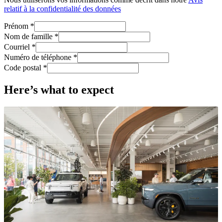
relatif à la confidentialité des données
Prénom *
Nom de famille *
Courriel *
Numéro de téléphone *
Code postal *
Here’s what to expect