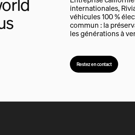
orld
internationales, Rivi
us
véhicules 100 % élec
commun : la préserva
les générations à ven
Restez en contact