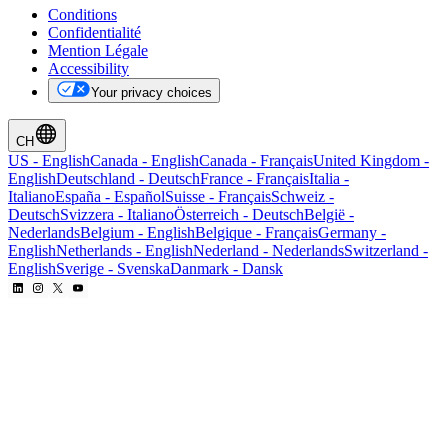
Conditions
Confidentialité
Mention Légale
Accessibility
Your privacy choices
CH
US
-
English
Canada
-
English
Canada
-
Français
United Kingdom
-
English
Deutschland
-
Deutsch
France
-
Français
Italia
-
Italiano
España
-
Español
Suisse
-
Français
Schweiz
-
Deutsch
Svizzera
-
Italiano
Österreich
-
Deutsch
België
-
Nederlands
Belgium
-
English
Belgique
-
Français
Germany
-
English
Netherlands
-
English
Nederland
-
Nederlands
Switzerland
-
English
Sverige
-
Svenska
Danmark
-
Dansk