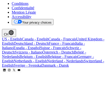
Conditions
Confidentialité
Mention Légale
Accessibility
Your privacy choices
CH
US
-
English
Canada
-
English
Canada
-
Français
United Kingdom
-
English
Deutschland
-
Deutsch
France
-
Français
Italia
-
Italiano
España
-
Español
Suisse
-
Français
Schweiz
-
Deutsch
Svizzera
-
Italiano
Österreich
-
Deutsch
België
-
Nederlands
Belgium
-
English
Belgique
-
Français
Germany
-
English
Netherlands
-
English
Nederland
-
Nederlands
Switzerland
-
English
Sverige
-
Svenska
Danmark
-
Dansk