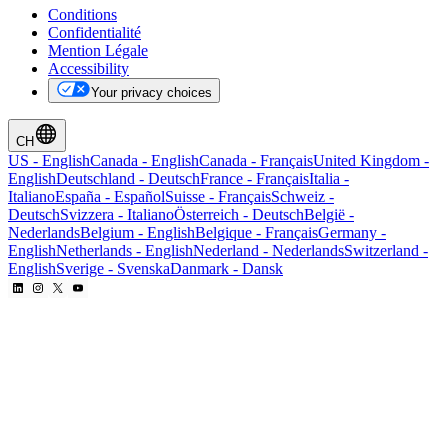
Conditions
Confidentialité
Mention Légale
Accessibility
Your privacy choices
CH
US
-
English
Canada
-
English
Canada
-
Français
United Kingdom
-
English
Deutschland
-
Deutsch
France
-
Français
Italia
-
Italiano
España
-
Español
Suisse
-
Français
Schweiz
-
Deutsch
Svizzera
-
Italiano
Österreich
-
Deutsch
België
-
Nederlands
Belgium
-
English
Belgique
-
Français
Germany
-
English
Netherlands
-
English
Nederland
-
Nederlands
Switzerland
-
English
Sverige
-
Svenska
Danmark
-
Dansk