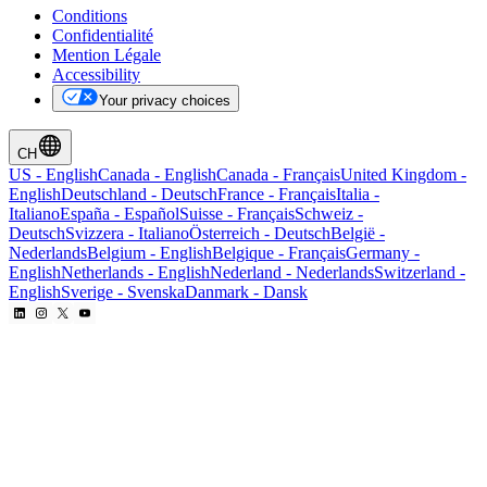
Conditions
Confidentialité
Mention Légale
Accessibility
Your privacy choices
CH
US
-
English
Canada
-
English
Canada
-
Français
United Kingdom
-
English
Deutschland
-
Deutsch
France
-
Français
Italia
-
Italiano
España
-
Español
Suisse
-
Français
Schweiz
-
Deutsch
Svizzera
-
Italiano
Österreich
-
Deutsch
België
-
Nederlands
Belgium
-
English
Belgique
-
Français
Germany
-
English
Netherlands
-
English
Nederland
-
Nederlands
Switzerland
-
English
Sverige
-
Svenska
Danmark
-
Dansk