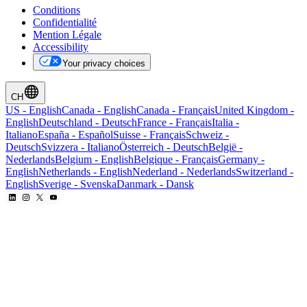
Conditions
Confidentialité
Mention Légale
Accessibility
Your privacy choices
CH
US
-
English
Canada
-
English
Canada
-
Français
United Kingdom
-
English
Deutschland
-
Deutsch
France
-
Français
Italia
-
Italiano
España
-
Español
Suisse
-
Français
Schweiz
-
Deutsch
Svizzera
-
Italiano
Österreich
-
Deutsch
België
-
Nederlands
Belgium
-
English
Belgique
-
Français
Germany
-
English
Netherlands
-
English
Nederland
-
Nederlands
Switzerland
-
English
Sverige
-
Svenska
Danmark
-
Dansk