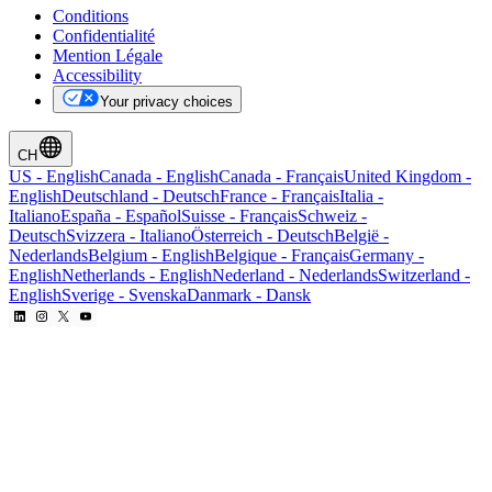
Conditions
Confidentialité
Mention Légale
Accessibility
Your privacy choices
CH
US
-
English
Canada
-
English
Canada
-
Français
United Kingdom
-
English
Deutschland
-
Deutsch
France
-
Français
Italia
-
Italiano
España
-
Español
Suisse
-
Français
Schweiz
-
Deutsch
Svizzera
-
Italiano
Österreich
-
Deutsch
België
-
Nederlands
Belgium
-
English
Belgique
-
Français
Germany
-
English
Netherlands
-
English
Nederland
-
Nederlands
Switzerland
-
English
Sverige
-
Svenska
Danmark
-
Dansk