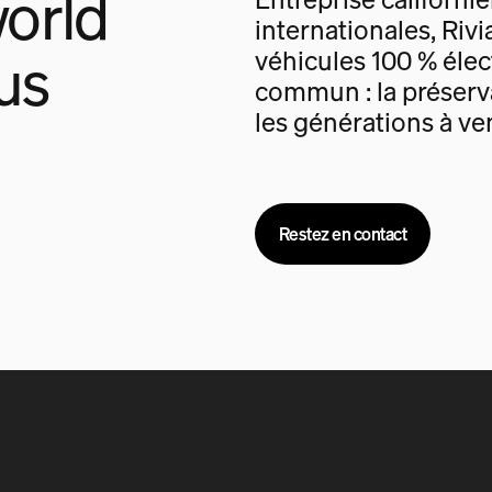
orld
internationales, Rivi
us
véhicules 100 % élec
commun : la préserva
les générations à ven
Restez en contact