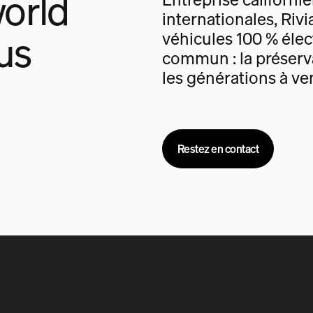
orld
internationales, Rivi
us
véhicules 100 % élec
commun : la préserva
les générations à ven
Restez en contact