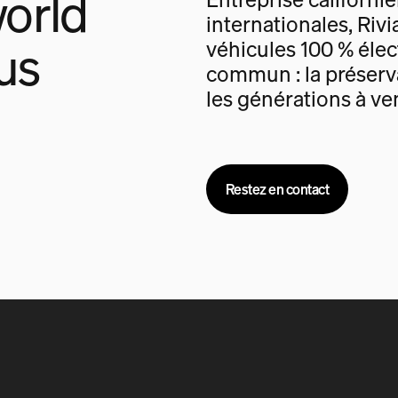
orld
internationales, Rivi
us
véhicules 100 % élec
commun : la préserva
les générations à ven
Restez en contact