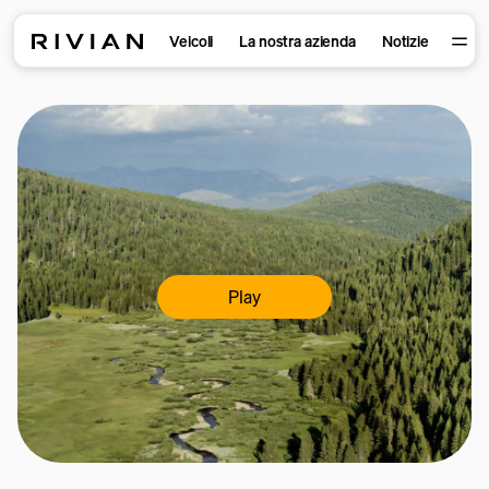
Veicoli
La nostra azienda
Notizie
Play