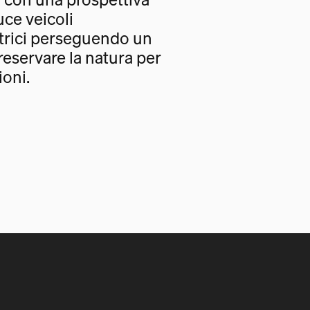
uce veicoli
trici perseguendo un
eservare la natura per
oni.