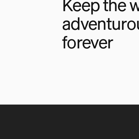
Keep the w
adventuro
forever