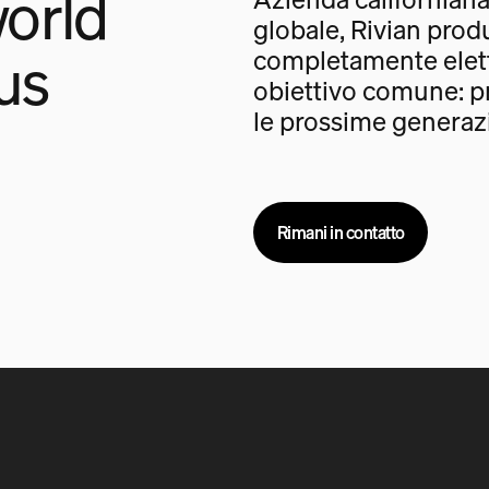
orld
globale, Rivian prod
us
completamente elet
obiettivo comune: pr
le prossime generazi
Rimani in contatto