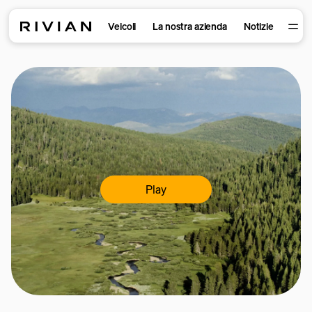
Veicoli
La nostra azienda
Notizie
Play