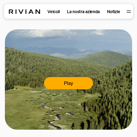
Veicoli
La nostra azienda
Notizie
Play