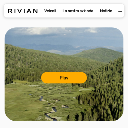
Veicoli
La nostra azienda
Notizie
Play