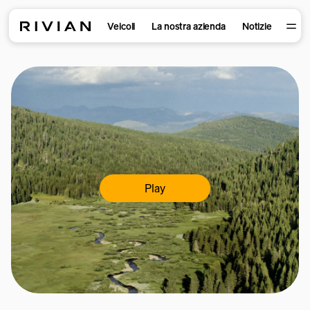
Veicoli
La nostra azienda
Notizie
Play